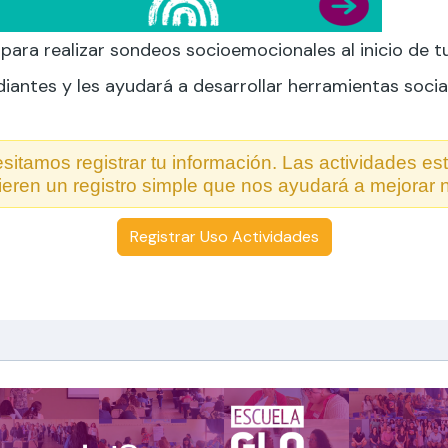
a para realizar sondeos socioemocionales al inicio de t
antes y les ayudará a desarrollar herramientas socia
sitamos registrar tu información. Las actividades es
eren un registro simple que nos ayudará a mejorar n
Registrar Uso Actividades