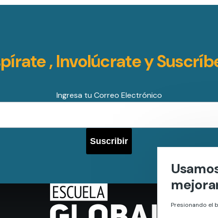
spírate , Involúcrate y Suscríb
Ingresa tu Correo Electrónico
Usamos 
mejorar
Presionando el b