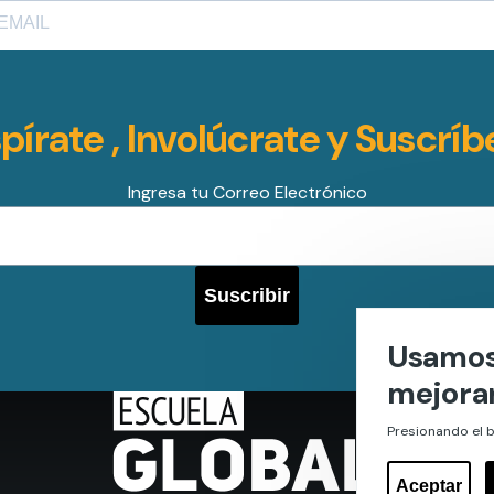
spírate , Involúcrate y Suscríb
Ingresa tu Correo Electrónico
Usamos 
mejorar
Presionando el b
Aceptar