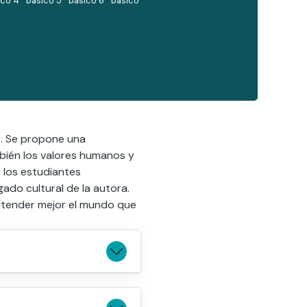
ico
4º básico
5º básico
6º básico
vo. Se propone una
mbién los valores humanos y
, los estudiantes
gado cultural de la autora.
entender mejor el mundo que