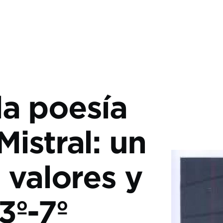
la poesía
Mistral: un
 valores y
3º-7º